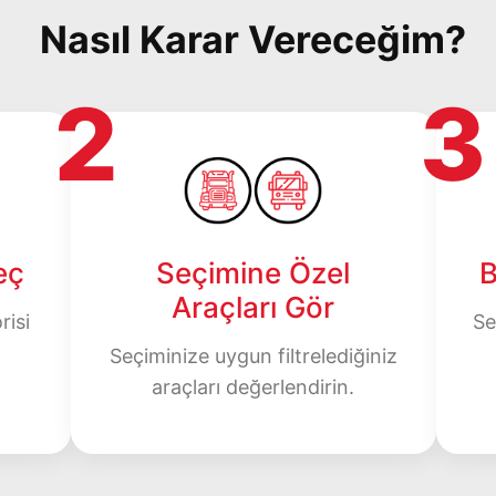
Nasıl Karar Vereceğim?
2
3
eç
Seçimine Özel
B
Araçları Gör
risi
Se
Seçiminize uygun filtrelediğiniz
araçları değerlendirin.