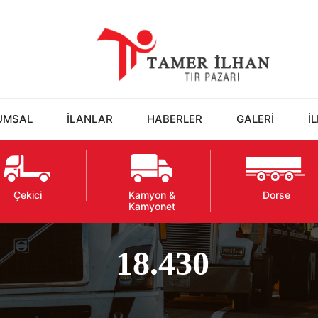
UMSAL
İLANLAR
HABERLER
GALERİ
İ
Çekici
Kamyon &
Dorse
Kamyonet
18.430