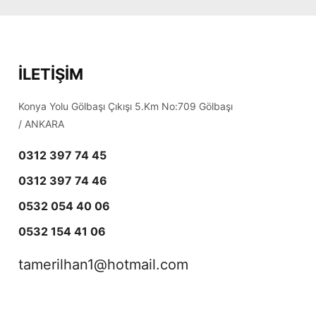
İLETİŞİM
Konya Yolu Gölbaşı Çıkışı 5.Km No:709 Gölbaşı
/ ANKARA
0312 397 74 45
0312 397 74 46
0532 054 40 06
0532 154 41 06
tamerilhan1@hotmail.com